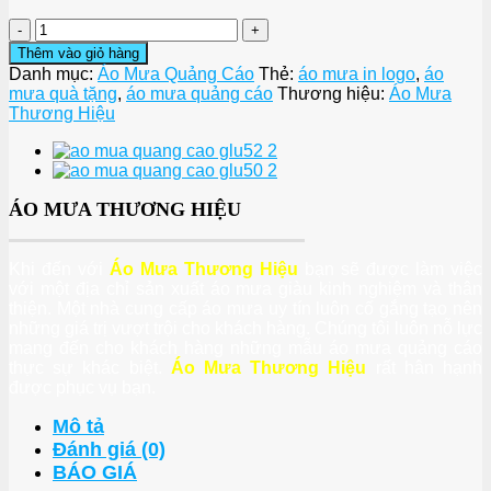
ÁO
MƯA
Thêm vào giỏ hàng
QUẢNG
Danh mục:
Áo Mưa Quảng Cáo
Thẻ:
áo mưa in logo
,
áo
CÁO
mưa quà tặng
,
áo mưa quảng cáo
Thương hiệu:
Áo Mưa
GLU51
Thương Hiệu
số
lượng
ÁO MƯA THƯƠNG HIỆU
Khi đến với
Áo Mưa Thương Hiệu
bạn sẽ được làm việc
với một địa chỉ sản xuất áo mưa giàu kinh nghiệm và thân
thiện. Một nhà cung cấp áo mưa uy tín luôn cố gắng tạo nên
những giá trị vượt trội cho khách hàng. Chúng tôi luôn nỗ lực
mang đến cho khách hàng những mẫu áo mưa quảng cáo
thực sự khác biệt.
Áo Mưa Thương Hiệu
rất hân hạnh
được phục vụ bạn.
Mô tả
Đánh giá (0)
BÁO GIÁ