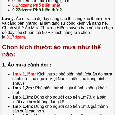
0.15dzem: Áo mưa mỏng, giá rẻ
0.17dzem: Phổ biến nhất
0.22dzem: Phổ biến thứ 2
Lưu ý:
Áo mưa có độ dày càng cao thì càng khó thấm nước
và càng bền nhưng lại làm tăng sự cồng kềnh và nặng nề.
Chính vì thế Áo Mưa Thương Hiệu khuyên bạn nên lựa chọn
độ dày tiêu chuẩn mà 80% khách hàng lựa chọn
là
0.17dzem
.
Chọn kích thước áo mưa như thế
nào:
1. Áo mưa cánh dơi :
1m x 1,15m
: Kích thước phổ biến nhất (chuẩn áo mưa
cánh dơi cho người Việt Nam, chiều cao trung bình
1m65)
1m x 1,2m :
Phổ biến thứ nhì, giá thành không khác
biệt
1m x 1.3m:
Dùng cho người cao trên 1m73, giá sản
xuất cao hơn không đáng kể
1m x 1.4m:
Dùng cho người cao trên 1m8, giá thành
sản xuất cao hơn