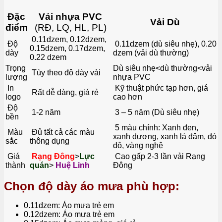
Đặc
Vải nhựa PVC
Vải Dù
điểm
(RĐ, LQ, HL, PL)
0.11dzem, 0.12dzem,
Độ
0.11dzem (dù siêu nhẹ), 0.20
0.15dzem, 0.17dzem,
dày
dzem (vải dù thường)
0.22 dzem
Trọng
Dù siêu nhẹ<dù thường<vải
Tùy theo độ dày vải
lượng
nhựa PVC
In
Kỹ thuật phức tạp hơn, giá
Rất dễ dàng, giá rẻ
logo
cao hơn
Độ
1-2 năm
3 – 5 năm (Dù siêu nhẹ)
bền
5 màu chính: Xanh đen,
Màu
Đủ tất cả các màu
xanh dương, xanh lá đậm, đỏ
sắc
thông dụng
đô, vàng nghệ
Giá
Rạng Đông
>
Lực
Cao gấp 2-3 lần vải Rạng
thành
quán
>
Huệ Linh
Đông
Chọn độ dày áo mưa phù hợp:
0.11dzem: Áo mưa trẻ em
0.12dzem: Áo mưa trẻ em