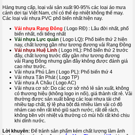
Hàng trung cấp, loại vải sản xuất 90-95% các loại áo mưa
cánh dơi tại Việt Nam, chỉ có thể ép nhiệt không thể may.
Các loại vải nhựa PVC phổ biến nhất hiện nay.
Vải nhựa Rạng Đông
( Logo RĐ) : Lâu đời nhất, phổ
biến nhất, nổi tiếng nhất
Vải nhựa Lực quán
( Logo LQ): Phổ biến thứ 2 hiện
nay, chất lượng gần như tương đương vải Rạng Đông
Vải nhựa Huệ Linh
( Logo HL): Phổ biến thứ 2 trước
đây, chất lượng trước đây gần như tương đương
vải Rạng Đông nhưng gần đây không được đánh giá
cao như trước.
Vải nhựa Phú Lâm ( Logo PL): Phổ biến thứ 4
Vải nhựa Tấn Phát ( Logo TP)
Vải nhựa Á Châu ( Logo AC)
Vải nhựa cơ sở: Do các cơ sở nhỏ lẻ sản xuất, không
có thương hiệu (không logo in nổi), giá thành rất rẻ. Vải
thường được sản xuất bằng các loại nhựa tái chế
nhiều tạp chất, tỷ lệ pha bột đá nhiều làm vải có độ
nhám cao nên rất khó giũ sạch nước, rất dễ rách,
không bền với nhiệt và thường có mùi hôi rất khó chịu
khi dính nước.
Lời khuyên:
Để tránh sản phẩm kém chất lượng làm ảnh