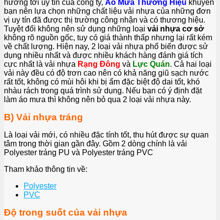
hưởng tới uy tín của công ty,
Áo Mưa Thương Hiệu
khuyên
bạn nên lựa chọn những chất liệu vải nhựa của những đơn
vị uy tín đã được thị trường công nhận và có thương hiệu.
Tuyệt đối không nên sử dụng những loại
vải nhựa cơ sở
không rõ nguồn gốc, tuy có giá thành thấp nhưng lại rất kém
về chất lượng. Hiện nay, 2 loại vải nhựa phổ biến được sử
dụng nhiều nhất và được nhiều khách hàng đánh giá tích
cực nhất là vải nhựa
Rạng Đông
và
Lực Quán
. Cả hai loại
vải này đều có độ trơn cao nên có khả năng giũ sạch nước
rất tốt, không có mùi hôi khi bị ẩm đặc biệt độ dai tốt, khó
nhàu rách trong quá trình sử dụng. Nếu bạn có ý định đặt
làm áo mưa thì không nên bỏ qua 2 loại vải nhựa này.
B) Vải nhựa tráng
Là loại vải mới, có nhiều đặc tính tốt, thu hút được sự quan
tâm trong thời gian gần đây. Gồm 2 dòng chính là vải
Polyester tráng PU và Polyester tráng PVC
Tham khảo thông tin về:
Polyester
PVC
Độ trong suốt của vải nhựa