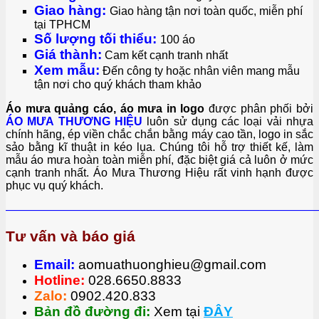
Giao hàng:
Giao hàng tận nơi toàn quốc, miễn phí
tại TPHCM
Số lượng tối thiểu:
1
00 áo
Giá thành:
Cam kết cạnh tranh nhất
Xem mẫu:
Đến công ty hoặc nhân viên mang mẫu
tận nơi cho quý khách tham khảo
Áo mưa quảng cáo, áo mưa in logo
được phân phối bởi
ÁO MƯA THƯƠNG HIỆU
luôn sử dụng các loại vải nhựa
chính hãng, ép viền chắc chắn bằng máy cao tần, logo in sắc
sảo bằng kĩ thuật in kéo lụa. Chúng tôi hỗ trợ thiết kế, làm
mẫu áo mưa hoàn toàn miễn phí, đặc biệt giá cả luôn ở mức
cạnh tranh nhất. Áo Mưa Thương Hiệu rất vinh hạnh được
phục vụ quý khách.
————————————————————————————
Tư vấn và báo giá
Email:
aomuathuonghieu@gmail.com
Hotline:
028.6650.8833
Zalo:
0902.420.833
Bản đồ đường đi:
Xem tại
ĐÂY