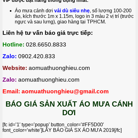
VIP được đặt hàng thông dụng nhất:
Áo mưa cánh dơi
vải dù siêu nhẹ
, số lượng 100-200
áo, kích thước 1m x 1.15m, logo in 3 màu 2 vị trí (trước
ngực và sau lưng), giao hàng tại TPHCM.
Liên hệ tư vấn báo giá trực tiếp:
Hotline:
028.6650.8833
Zalo:
0902.420.833
Website:
aomuathuonghieu.com
Zalo:
aomuathuonghieu.com
Email: aomuathuonghieu@gmail.com
BÁO GIÁ SẢN XUẤT ÁO MƯA CÁNH
DƠI
[fc id=’1′ type=’popup’ button_color=’#FF5D00′
font_color=’white’]LẤY BÁO GIÁ SX ÁO MƯA 2019[/fc]