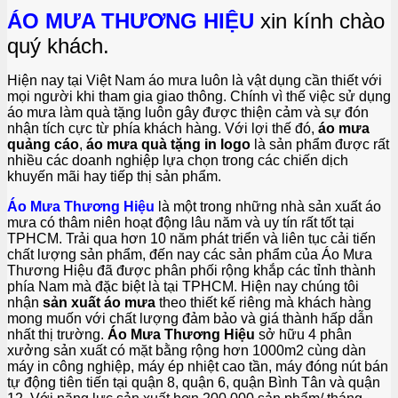
ÁO MƯA THƯƠNG HIỆU
xin kính chào
quý khách.
Hiện nay tại Việt Nam áo mưa luôn là vật dụng cần thiết với
mọi người khi tham gia giao thông. Chính vì thế việc sử dụng
áo mưa làm quà tặng luôn gây được thiện cảm và sự đón
nhận tích cực từ phía khách hàng. Với lợi thế đó,
áo mưa
quảng cáo
,
áo mưa quà tặng in logo
là sản phẩm được rất
nhiều các doanh nghiệp lựa chọn trong các chiến dịch
khuyến mãi hay tiếp thị sản phẩm.
Áo Mưa Thương Hiệu
là một trong những nhà sản xuất áo
mưa có thâm niên hoạt động lâu năm và uy tín rất tốt tại
TPHCM. Trải qua hơn 10 năm phát triển và liên tục cải tiến
chất lượng sản phẩm, đến nay các sản phẩm của Áo Mưa
Thương Hiệu đã được phân phối rộng khắp các tỉnh thành
phía Nam mà đặc biệt là tại TPHCM. Hiện nay chúng tôi
nhận
sản xuất áo mưa
theo thiết kế riêng mà khách hàng
mong muốn với chất lượng đảm bảo và giá thành hấp dẫn
nhất thị trường.
Áo Mưa Thương Hiệu
sở hữu 4 phân
xưởng sản xuất có mặt bằng rộng hơn 1000m2 cùng dàn
máy in công nghiệp, máy ép nhiệt cao tần, máy đóng nút bán
tự động tiên tiến tại quận 8, quận 6, quận Bình Tân và quận