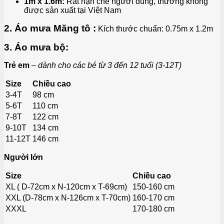
1m x 1.6m:
Rất hạn chế người dùng, thường không
được sản xuất tại Việt Nam
2. Áo mưa Măng tô :
Kích thước chuẩn: 0.75m x 1.2m
3. Áo mưa bộ:
Trẻ em
–
dành cho các bé từ 3 đến 12 tuổi (3-12T)
Size
Chiều cao
3-4T
98 cm
5-6T
110 cm
7-8T
122 cm
9-10T
134 cm
11-12T
146 cm
Người lớn
Size
Chiều cao
XL ( D-72cm x N-120cm x T-69cm)
150-160 cm
XXL (D-78cm x N-126cm x T-70cm)
160-170 cm
XXXL
170-180 cm