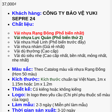
37,000
₫
Khách hàng:
CÔNG TY BẢO VỆ YUKI
SEPRE 24
Chất liệu:
Vải nhựa Rạng Đông (Phổ biến nhất)
Vải nhựa Lực Quán (Phổ biến thứ 2)
Vải nhựa Huệ Linh (Phổ biến trước đây)
Vải nhựa nhám (Giá rẻ nhất)
Vải dù thường (Cao cấp)
Vải dù siêu nhẹ (Cao cấp nhất, bền nhất, mỏng nhất,
nhẹ nhất)
Màu sắc:
Theo Catalog màu vải nhựa Rạng Đông
(Hơn 50 màu)
Kích thước:
Kích thước
chuẩn tại Việt Na
m, 1m x
1.15m hoặc 1m x 1.2m
Thiết kế:
Có kiếng hoặc không kiếng
Logo:
I
n logo theo yêu cầu (Chi phí phụ thuộc số màu
của logo)
Làm mẫu:
2-
3 ngày ( Miễn phí làm mẫu)
Thời gian sản xuất:
3-10 ngày