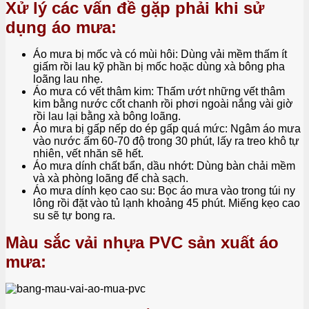
Xử lý các vấn đề gặp phải khi sử
dụng áo mưa:
Áo mưa bị mốc và có mùi hôi: Dùng vải mềm thấm ít
giấm rồi lau kỹ phần bị mốc hoặc dùng xà bông pha
loãng lau nhẹ.
Áo mưa có vết thâm kim: Thấm ướt những vết thâm
kim bằng nước cốt chanh rồi phơi ngoài nắng vài giờ
rồi lau lại bằng xà bông loãng.
Áo mưa bị gấp nếp do ép gấp quá mức: Ngâm áo mưa
vào nước ấm 60-70 độ trong 30 phút, lấy ra treo khô tự
nhiên, vết nhăn sẽ hết.
Áo mưa dính chất bẩn, dầu nhớt: Dùng bàn chải mềm
và xà phòng loãng để chà sạch.
Áo mưa dính kẹo cao su: Bọc áo mưa vào trong túi ny
lông rồi đặt vào tủ lạnh khoảng 45 phút. Miếng kẹo cao
su sẽ tự bong ra.
Màu sắc vải nhựa PVC sản xuất áo
mưa: