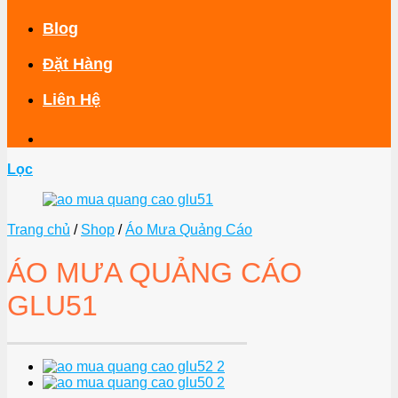
Blog
Đặt Hàng
Liên Hệ
Lọc
Trang chủ
/
Shop
/
Áo Mưa Quảng Cáo
ÁO MƯA QUẢNG CÁO
GLU51