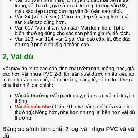
Vân 95 (Vân trơn, mịn): Chủ yếu ở các loại vải nhựa
trong, vải hai da, giá sản xuất tương đương vân 98,
màu sắc đẹp tương đương vân 84 (vân cao cấp).
Vân 84 (Vân kẻ sọc): Cao cấp, đẹp và sang hơn, giá
sản xuất cao cũng hơn.
Vân 007 (Vân nhám, vân gai): Vân kém bền, ít phổ
biến, thường dùng cho các sản phẩm giá rẻ, dễ rách.
Vân 123, vân 124, vân 2 ya: Vân cao cấp, lạ, độc đáo
nhưng ít phổ biến vì giá thành cao.
2, Vải dù
Vải may áo mưa cao cấp, tính chất mềm mịn, mỏng, nhẹ, giá
cao hơn vải nhựa PVC 2-3 lần, sản xuất được nhiều kiểu áo
mưa như áo mưa bộ, cánh bướm, măng tô, cánh dơi. Được
chia thành 2 loại chính:
Vải dù thường
(Vải pardersuy, cán keo): Vải dù truyền
thống
Vải dù siêu nhẹ
( Cán PU, nhẹ bằng một nửa vải dù
thường): Mỏng hơn, nhẹ hơn nhưng lại bền hơn vải dù
thường
Bảng so sánh tính chất 2 loại vải nhựa PVC và vải
dù: