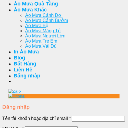
Áo Mưa Quà Tặng
Áo Mưa Khác
Áo Mưa Cánh Dơi
Áo Mưa Cánh Bướm
Áo Mưa Bộ
Áo Mưa Măng Tô
Áo Mưa Người Lớn
Áo Mưa Trẻ Em
Áo Mưa Vải Dù
In Áo Mưa
Blog
Đặt Hàng
Liên Hệ
Đăng nhập
Đăng nhập
Tên tài khoản hoặc địa chỉ email
*