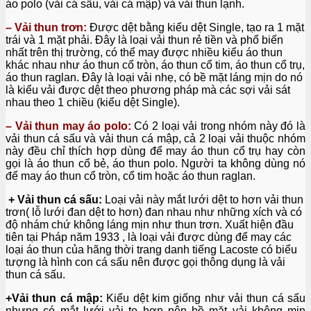
áo polo (vải cá sấu, vải cá mập) và vải thun lạnh.
– Vải thun trơn:
Được dệt bằng kiểu dệt Single, tạo ra 1 mặt
trái và 1 mặt phải. Đây là loại vải thun rẻ tiền và phổ biến
nhất trên thị trường, có thể may được nhiều kiểu áo thun
khác nhau như áo thun cổ tròn, áo thun cổ tim, áo thun cổ trụ,
áo thun raglan. Đây là loại vải nhẹ, có bề mặt láng mịn do nó
là kiểu vải được dệt theo phương pháp mà các sợi vải sát
nhau theo 1 chiều (kiểu dệt Single).
– Vải thun may áo polo:
Có 2 loại vải trong nhóm này đó là
vải thun cá sấu và vải thun cá mập, cả 2 loại vải thuộc nhóm
này đều chỉ thích hợp dùng để may áo thun cổ trụ hay còn
gọi là áo thun cổ bẻ, áo thun polo. Người ta không dùng nó
để may áo thun cổ tròn, cổ tim hoặc áo thun raglan.
+ Vải thun cá sấu:
Loại vải này mắt lưới dệt to hơn vải thun
trơn( lỗ lưới đan dệt to hơn) đan nhau như những xích và có
độ nhám chứ không láng mịn như thun trơn. Xuất hiện đầu
tiên tại Pháp năm 1933 , là loại vải được dùng để may các
loại áo thun của hãng thời trang danh tiếng Lacoste có biểu
tượng là hình con cá sấu nên được gọi thông dụng là vải
thun cá sấu.
+Vải thun cá mập:
Kiểu dệt kim giống như vải thun cá sấu
nhưng có mắt lưới vải to hơn nên bề mặt vải không mịn