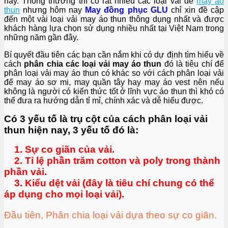
này. Thông thường thì có rất nhiều các loại vải để
may áo
thun
nhưng hôm nay
May đồng phục GLU
chỉ xin đề cập
đến một vài loại vải may áo thun thông dụng nhất và được
khách hàng lựa chọn sử dụng nhiều nhất tại Việt Nam trong
những năm gần đây.
Bí quyết đầu tiên các bạn cần nắm khi có dự định tìm hiểu về
cách
phân chia các loại vải may áo thun
đó là tiêu chí để
phân loại vải may áo thun có khác so với cách phân loại vải
để may áo sơ mi, may quần tây hay may áo vest nên nếu
không là người có kiến thức tốt ở lĩnh vực áo thun thì khó có
thể đưa ra hướng dẫn tỉ mỉ, chính xác và dễ hiểu được.
Có 3 yếu tố là trụ cột của cách phân loại vải
thun hiện nay, 3 yếu tố đó là:
1. Sự co giãn của vải.
2. Tỉ lệ phần trăm cotton và poly trong thành
phần vải.
3. Kiểu dệt vải (đây là tiêu chí chung có thể
áp dụng cho mọi loại vải).
Đầu tiên, Phân chia loại vải dựa theo sự co giãn.