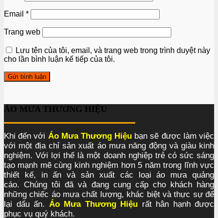
Email
*
Trang web
Lưu tên của tôi, email, và trang web trong trình duyệt này
cho lần bình luận kế tiếp của tôi.
ÁO MƯA THƯƠNG HIỆU
Khi đến với
Áo Mưa Thương Hiệu
bạn sẽ được làm việc
với một địa chỉ sản xuất áo mưa năng động và giàu kinh
nghiệm. Với lợi thế là một doanh nghiệp trẻ có sức sáng
tạo mạnh mẽ cùng kinh nghiệm hơn 5 năm trong lĩnh vực
thiết kế, in ấn và sản xuất các loại áo mưa quảng
cáo. Chúng tôi đã và đang cung cấp cho khách hàng
những chiếc áo mưa chất lượng, khác biệt và thực sự để
lại dấu ấn.
Áo Mưa Thương Hiệu
rất hân hạnh được
phục vụ quý khách.