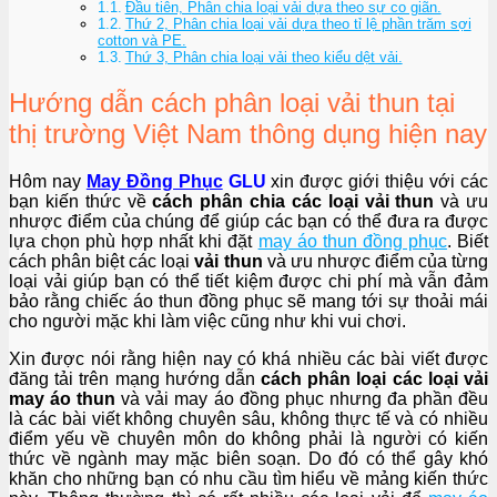
Đầu tiên, Phân chia loại vải dựa theo sự co giãn.
Thứ 2, Phân chia loại vải dựa theo tỉ lệ phần trăm sợi
cotton và PE.
Thứ 3, Phân chia loại vải theo kiểu dệt vải.
Hướng dẫn cách phân loại vải thun tại
thị trường Việt Nam thông dụng hiện nay
Hôm nay
May Đồng Phục
GLU
xin được giới thiệu với các
bạn kiến thức về
cách phân chia các loại vải thun
và ưu
nhược điểm của chúng để giúp các bạn có thể đưa ra được
lựa chọn phù hợp nhất khi đặt
may áo thun đồng phục
. Biết
cách phân biệt các loại
vải thun
và ưu nhược điểm của từng
loại vải giúp bạn có thể tiết kiệm được chi phí mà vẫn đảm
bảo rằng chiếc áo thun đồng phục sẽ mang tới sự thoải mái
cho người mặc khi làm việc cũng như khi vui chơi.
Xin được nói rằng hiện nay có khá nhiều các bài viết được
đăng tải trên mạng hướng dẫn
cách phân loại các loại vải
may áo thun
và vải may áo đồng phục nhưng đa phần đều
là các bài viết không chuyên sâu, không thực tế và có nhiều
điểm yếu về chuyên môn do không phải là người có kiến
thức về ngành may mặc biên soạn. Do đó có thể gây khó
khăn cho những bạn có nhu cầu tìm hiểu về mảng kiến thức