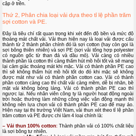
cập ở trên.
Thứ 2, Phân chia loại vải dựa theo tỉ lệ phần trăm
sợi cotton và PE.
Đây là tiêu chí rất quan trọng khi xét đến độ bền và mức độ
thoáng mát chất vải. Vải thun hiện nay là loại vải được cấu
thành từ 2 thành phần chính đó là sợi cotton (hay còn gọi là
sợi bông thiên nhiên) và sợi PE (sợi vải tổng hợp polyester
có nguồn gốc từ than đá và dầu mỏ). Vải càng có nhiều
thành phần là cotton thì càng thấm hút mồ hôi tốt và sẽ mang
lại cảm giác thoáng mát khi mặc. Vải có thành phần PE cao
thì sẽ không thấm hút mồ hôi tốt do đó khi mặc sẽ không
được mát như vải có thành phần cotton cao. Vải có thành
phần cotton càng cao thì chất vải càng mềm, dễ bị nhăn, bề
mặt vải không bóng láng. Vải có thành phần PE cao thì
ngược lại. Nếu nhân viên công ty là người hoạt động ngoài
trời hoặc thường làm những công việc vận động mạnh thì
không nên lựa chọn vải có thành phần PE cao để may áo.
Hiện nay tại thị trường Việt Nam, vải thun xét theo tỉ lệ phần
trăm cotton và PE được chi làm 4 loại chính là:
– Vải thun 100% cotton
:
Thành phần vải có 100% chất liệu
là sợi bông tư nhiên.