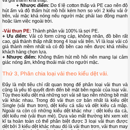
và giá thành khá thấp.
+ Nhược điểm:
Do tỉ lệ cotton thấp và PE cao nên độ
hút ẩm và độ thấm hút mồ hôi kém hơn so với 2 kiểu vải ở
trên, vải mặc khá nóng nếu người mặc phải lao động mạnh
hoặc làm việc ngoài trời.
-Vải thun PE:
Thành phần vải 100% là sợi PE.
+ Ưu điểm:
Vải có form cứng cáp, không nhăn, đồ bền rất
cao, giá thành thấp nhất trong 4 loại vải trên. Vì là loại vải có
giá thành mềm nhất và có độ bền cao nên được khá nhiều
khách hàng chọn lựa.
+ Nhược điểm:
Không thấm hút mồ hôi nên mang lại cảm
giác nóng ẩm, không thoải mái cho người mặc.
Thứ 3, Phân chia loại vải theo kiểu dệt vải.
Đây là một tiêu chí rất quan trọng để phân loại vải thun và
cũng là yếu tố quyết định đến bề mặt bên ngoài của loại vải.
Tùy theo kiểu dệt mà những sợi vải sẽ tạo nền những bề mặt
vải khác nhau. Trong đó vải thun cơ bản nhất là kiểu dệt
Single (vải thun trơn), dệt kiểu cá sấu và dệt kiểu cá mập.
Ngoài ra còn có những kiểu dệt khác như : dệt kiểu da cá,
dệt kiểu mè (vải thun mè). Dựa vào mắt thường khi xem xét
kĩ ta hoàn toàn có thể phân biệt được 3 loại vải thun được
dệt bởi 3 kiểu dệt khác nhau đó là vải thun trơn, vải thun may