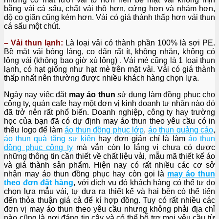
bằng vải cá sấu, chất vải thô hơn, cứng hơn và nhám hơn,
độ co giãn cũng kém hơn. Vải có giá thành thấp hơn vải thun
cá sấu một chút.
– Vải thun lạnh:
Là loại vải có thành phần 100% là sợi PE.
Bề mặt vải bóng láng, co dãn rất ít, không nhăn, không có
lông vải (không bao giờ xù lông) . Vải mè cũng là 1 loại thun
lạnh, có hạt giống như hạt mè trên mặt vải. Vải có giá thành
thấp nhất nên thường được nhiều khách hàng chọn lựa.
Ngày nay việc đặt
may áo thun
sử dụng làm đồng phục cho
công ty, quán cafe hay một đơn vị kinh doanh tư nhân nào đó
đã trở nên rất phổ biến. Doanh nghiệp, công ty hay trường
học của bạn đã có dự định may áo thun theo yêu cầu có in
thêu logo để làm
áo thun đồng phục lớp
,
áo thun quảng cáo
,
áo thun quà tặng sự kiện
hay đơn giản chỉ là làm
áo thun
đồng phục công ty
mà vẫn còn lo lắng vì chưa có được
những thông tin cần thiết về chất liệu vải, mẫu mã thiết kế áo
và giá thành sản phẩm. Hiện nay có rất nhiều các cơ sở
nhận may áo thun đồng phục hay còn gọi là
may áo thun
theo đơn đặt hàng
, với dịch vụ đó khách hàng có thể tự do
chọn lựa mẫu vải, tự đưa ra thiết kế và hai bên có thể tiến
đến thỏa thuận giá cả để kí hợp đồng. Tuy có rất nhiều các
đơn vị may áo thun theo yêu cầu nhưng không phải địa chỉ
nào cũng là nơi đáng tin cậy và có thể hỗ trợ mọi yêu cầu từ