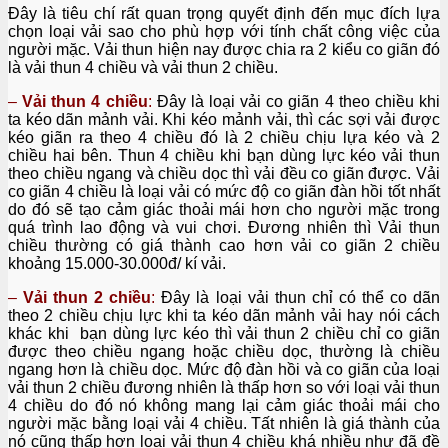
Đây là tiêu chí rất quan trọng quyết định đến mục đích lựa
chọn loại vải sao cho phù hợp với tính chất công việc của
người mặc. Vải thun hiện nay được chia ra 2 kiểu co giãn đó
là vải thun 4 chiều và vải thun 2 chiều.
–
Vải thun 4 chiều
:
Đây là loại vải co giãn 4 theo chiều khi
ta kéo dãn mảnh vải. Khi kéo mảnh vải, thì các sợi vải được
kéo giãn ra theo 4 chiều đó là 2 chiều chịu lựa kéo và 2
chiều hai bên. Thun 4 chiều khi bạn dùng lực kéo vải thun
theo chiều ngang và chiều dọc thì vải đều co giãn được. Vải
co giãn 4 chiều là loại vải có mức độ co giãn đàn hồi tốt nhất
do đó sẽ tạo cảm giác thoải mái hơn cho người mặc trong
quá trình lao động và vui chơi. Đương nhiên thì Vải thun
chiều thường có giá thành cao hơn vải co giãn 2 chiều
khoảng 15.000-30.000đ/ kí vải.
–
Vải thun 2 chiều
:
Đây là loại vải thun chỉ có thể co dãn
theo 2 chiều chịu lực khi ta kéo dãn mảnh vải hay nói cách
khác khi bạn dùng lực kéo thì vải thun 2 chiều chỉ co giãn
được theo chiều ngang hoặc chiều dọc, thường là chiều
ngang hơn là chiều dọc. Mức độ đàn hồi và co giãn của loại
vải thun 2 chiều đương nhiên là thấp hơn so với loại vải thun
4 chiều do đó nó không mang lại cảm giác thoải mái cho
người mặc bằng loại vải 4 chiều. Tất nhiên là giá thành của
nó cũng thấp hơn loại vải thun 4 chiều khá nhiều như đã đề