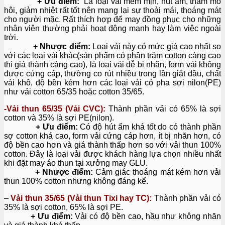
+ Ưu điểm:
Là loại vải mềm mịn, hút ẩm, thấm mồ
hôi, giảm nhiệt rất tốt nên mang lại sự thoải mái, thoáng mát
cho người mặc. Rất thích hợp để may đồng phục cho những
nhân viên thường phải hoạt động mạnh hay làm việc ngoài
trời.
+ Nhược điểm:
Loại vải này có mức giá cao nhất so
với các loại vải khác(sản phẩm có phần trăm cotton càng cao
thì giá thành càng cao), là loại vải dễ bị nhăn, form vải không
được cứng cáp, thường co rút nhiều trong lần giặt đầu, chất
vải khô, độ bền kém hơn các loại vải có pha sợi nilon(PE)
như vải cotton 65/35 hoặc cotton 35/65.
-Vải thun 65/35 (Vải CVC):
Thành phần vải có 65% là sợi
cotton và 35% là sợi PE(nilon).
+ Ưu điểm:
Có độ hút ẩm khá tốt do có thành phần
sợ cotton khá cao, form vải cứng cáp hơn, ít bị nhăn hơn, có
độ bền cao hơn và giá thành thấp hơn so với vải thun 100%
cotton. Đây là loại vải được khách hàng lựa chọn nhiều nhất
khi đặt may áo thun tại xưởng may GLU.
+ Nhược điểm:
Cảm giác thoáng mát kém hơn vải
thun 100% cotton nhưng không đáng kể.
–
Vải thun 35/65 (Vải thun Tixi hay TC):
Thành phần vải có
35% là sợi cotton, 65% là sợi PE.
+ Ưu điểm:
Vải có độ bền cao, hầu như không nhăn