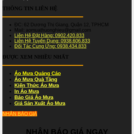
THÔNG TIN LIÊN HỆ
ĐC: 62 Dương Thị Giang, Quận 12, TPHCM
Mail: aomuathuonghieu@gmail.com
Liên Hệ Đặt Hàng: 0902.420.833
Liên Hệ Tuyển Dụng: 0938.606.833
Đối Tác Cung Ứng: 0938.434.833
ĐƯỢC XEM NHIỀU NHẤT
Áo Mưa Quảng Cáo
Áo Mưa Quà Tặng
Kiến Thức Áo Mưa
In Áo Mưa
Báo Giá Áo Mưa
Giá Sản Xuất Áo Mưa
NHẬN BÁO GIÁ
NHẬN BÁO GIÁ NGAY