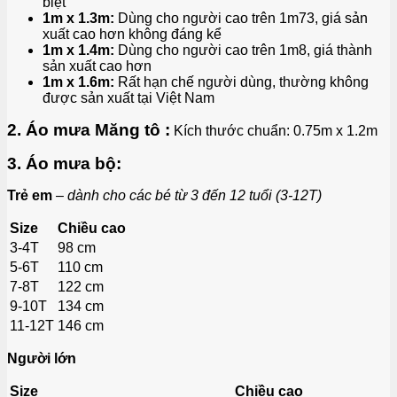
biệt
1m x 1.3m:
Dùng cho người cao trên 1m73, giá sản
xuất cao hơn không đáng kể
1m x 1.4m:
Dùng cho người cao trên 1m8, giá thành
sản xuất cao hơn
1m x 1.6m:
Rất hạn chế người dùng, thường không
được sản xuất tại Việt Nam
2. Áo mưa Măng tô :
Kích thước chuẩn: 0.75m x 1.2m
3. Áo mưa bộ:
Trẻ em
–
dành cho các bé từ 3 đến 12 tuổi (3-12T)
Size
Chiều cao
3-4T
98 cm
5-6T
110 cm
7-8T
122 cm
9-10T
134 cm
11-12T
146 cm
Người lớn
Size
Chiều cao