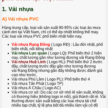
1. Vải nhựa
A) Vải nhựa PVC
Hàng trung cấp, loại vải sản xuất 90-95% các loại áo mưa
cánh dơi tại Việt Nam, chỉ có thể ép nhiệt không thể may.
Các loại vải nhựa PVC phổ biến nhất hiện nay.
Vải nhựa Rạng Đông
( Logo RĐ) : Lâu đời nhất, phổ
biến nhất, nổi tiếng nhất
Vải nhựa Lực quán
( Logo LQ): Phổ biến thứ 2 hiện
nay, chất lượng gần như tương đương vải Rạng Đông
Vải nhựa Huệ Linh
( Logo HL): Phổ biến thứ 2 trước
đây, chất lượng trước đây gần như tương đương
vải Rạng Đông nhưng gần đây không được đánh giá
cao như trước.
Vải nhựa Phú Lâm ( Logo PL): Phổ biến thứ 4
Vải nhựa Tấn Phát ( Logo TP)
Vải nhựa Á Châu ( Logo AC)
Vải nhựa cơ sở: Do các cơ sở nhỏ lẻ sản xuất, không
có thương hiệu (không logo in nổi), giá thành rất rẻ. Vải
thường được sản xuất bằng các loại nhựa tái chế
nhiều tạp chất, tỷ lệ pha bột đá nhiều làm vải có độ