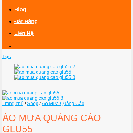
Blog
Đặt Hàng
Liên Hệ
Lọc
Trang chủ
/
Shop
/
Áo Mưa Quảng Cáo
ÁO MƯA QUẢNG CÁO
GLU55