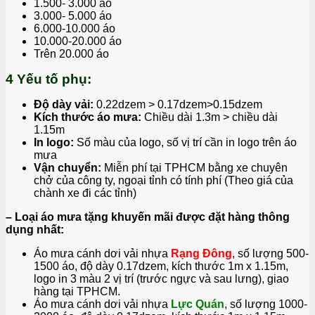
1.500- 3.000 áo
3.000- 5.000 áo
6.000-10.000 áo
10.000-20.000 áo
Trên 20.000 áo
4 Yếu tố phụ:
Độ dày vải:
0.22dzem > 0.17dzem>0.15dzem
Kích thước áo mưa:
Chiều dài 1.3m > chiều dài
1.15m
In logo:
Số màu của logo, số vị trí cần in logo trên áo
mưa
Vận chuyển:
Miễn phí tại TPHCM bằng xe chuyên
chở của công ty, ngoại tỉnh có tính phí (Theo giá của
chành xe đi các tỉnh)
– Loại áo mưa tặng khuyến mãi được đặt hàng thông
dụng nhất:
Áo mưa cánh dơi vải nhựa
Rạng Đông
, số lượng 500-
1500 áo, độ dày 0.17dzem, kích thước 1m x 1.15m,
logo in 3 màu 2 vị trí (trước ngực và sau lưng), giao
hàng tại TPHCM.
Áo mưa cánh dơi vải nhựa
Lực Quán
, số lượng 1000-