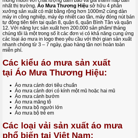
mong muốn với chất lượng đảm bảo và giá thành hấp dẫn
nhất thị trường.
Áo Mưa Thương Hiệu
sở hữu 4 phân
xưởng sản xuất có mặt bằng rộng hơn 1000m2 cùng dàn
máy in công nghiệp, máy ép nhiệt cao tần, máy đóng nút bán
tự động tiên tiến tại quận 8, quận 6, quận Bình Tân và quận
12. Với năng lực sản xuất hơn 200.000 sản phẩm/ tháng
chúng tôi là một trong số ít các đơn vị có khả năng cung ứng
các loại áo mưa in logo theo yêu cầu với thời gian sản xuất
nhanh chóng từ 3 – 7 ngày, giao hàng tận nơi hoàn toàn
miễn phí.
Các kiểu áo mưa sản xuất
tại Áo Mưa Thương Hiệu:
Áo mưa cánh dơi tiêu chuẩn
Áo mưa cánh dơi có kính một mũ hoặc hai mũ
Áo mưa cánh bướm
Áo mưa măng tô
Áo mưa bộ người lớn
Áo mưa bộ trẻ em
Các loại vải sản xuất áo mưa
phổ biến tại Việt Nam: