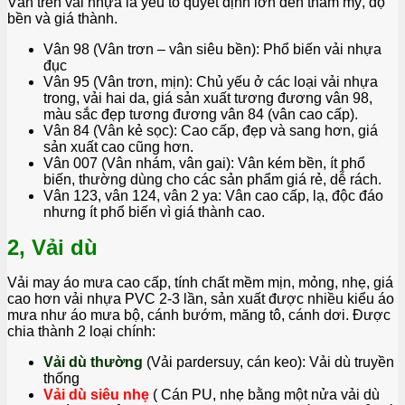
Vân trên vải nhựa là yếu tố quyết định lớn đến thẩm mỹ, độ
bền và giá thành.
Vân 98 (Vân trơn – vân siêu bền): Phổ biến vải nhựa
đục
Vân 95 (Vân trơn, mịn): Chủ yếu ở các loại vải nhựa
trong, vải hai da, giá sản xuất tương đương vân 98,
màu sắc đẹp tương đương vân 84 (vân cao cấp).
Vân 84 (Vân kẻ sọc): Cao cấp, đẹp và sang hơn, giá
sản xuất cao cũng hơn.
Vân 007 (Vân nhám, vân gai): Vân kém bền, ít phổ
biến, thường dùng cho các sản phẩm giá rẻ, dễ rách.
Vân 123, vân 124, vân 2 ya: Vân cao cấp, lạ, độc đáo
nhưng ít phổ biến vì giá thành cao.
2, Vải dù
Vải may áo mưa cao cấp, tính chất mềm mịn, mỏng, nhẹ, giá
cao hơn vải nhựa PVC 2-3 lần, sản xuất được nhiều kiểu áo
mưa như áo mưa bộ, cánh bướm, măng tô, cánh dơi. Được
chia thành 2 loại chính:
Vải dù thường
(Vải pardersuy, cán keo): Vải dù truyền
thống
Vải dù siêu nhẹ
( Cán PU, nhẹ bằng một nửa vải dù