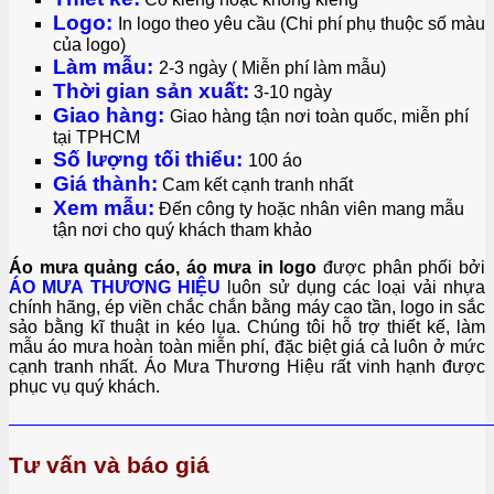
Logo:
I
n logo theo yêu cầu (Chi phí phụ thuộc số màu
của logo)
Làm mẫu:
2-
3 ngày ( Miễn phí làm mẫu)
Thời gian sản xuất:
3-10 ngày
Giao hàng:
Giao hàng tận nơi toàn quốc, miễn phí
tại TPHCM
Số lượng tối thiểu:
1
00 áo
Giá thành:
Cam kết cạnh tranh nhất
Xem mẫu:
Đến công ty hoặc nhân viên mang mẫu
tận nơi cho quý khách tham khảo
Áo mưa quảng cáo, áo mưa in logo
được phân phối bởi
ÁO MƯA THƯƠNG HIỆU
luôn sử dụng các loại vải nhựa
chính hãng, ép viền chắc chắn bằng máy cao tần, logo in sắc
sảo bằng kĩ thuật in kéo lụa. Chúng tôi hỗ trợ thiết kế, làm
mẫu áo mưa hoàn toàn miễn phí, đặc biệt giá cả luôn ở mức
cạnh tranh nhất. Áo Mưa Thương Hiệu rất vinh hạnh được
phục vụ quý khách.
————————————————————————————
Tư vấn và báo giá