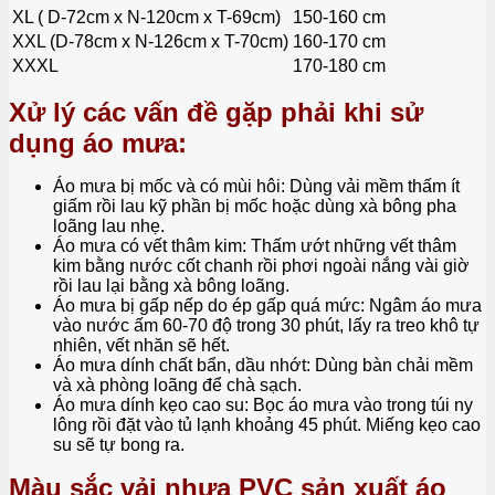
XL ( D-72cm x N-120cm x T-69cm)
150-160 cm
XXL (D-78cm x N-126cm x T-70cm)
160-170 cm
XXXL
170-180 cm
Xử lý các vấn đề gặp phải khi sử
dụng áo mưa:
Áo mưa bị mốc và có mùi hôi: Dùng vải mềm thấm ít
giấm rồi lau kỹ phần bị mốc hoặc dùng xà bông pha
loãng lau nhẹ.
Áo mưa có vết thâm kim: Thấm ướt những vết thâm
kim bằng nước cốt chanh rồi phơi ngoài nắng vài giờ
rồi lau lại bằng xà bông loãng.
Áo mưa bị gấp nếp do ép gấp quá mức: Ngâm áo mưa
vào nước ấm 60-70 độ trong 30 phút, lấy ra treo khô tự
nhiên, vết nhăn sẽ hết.
Áo mưa dính chất bẩn, dầu nhớt: Dùng bàn chải mềm
và xà phòng loãng để chà sạch.
Áo mưa dính kẹo cao su: Bọc áo mưa vào trong túi ny
lông rồi đặt vào tủ lạnh khoảng 45 phút. Miếng kẹo cao
su sẽ tự bong ra.
Màu sắc vải nhựa PVC sản xuất áo