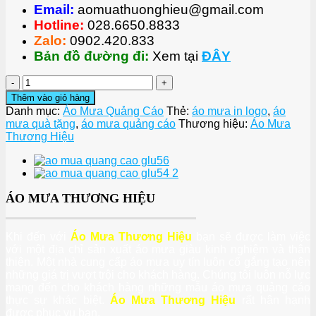
Email:
aomuathuonghieu@gmail.com
Hotline:
028.6650.8833
Zalo:
0902.420.833
Bản đồ đường đi:
Xem tại
ĐÂY
ÁO
MƯA
Thêm vào giỏ hàng
QUẢNG
Danh mục:
Áo Mưa Quảng Cáo
Thẻ:
áo mưa in logo
,
áo
CÁO
mưa quà tặng
,
áo mưa quảng cáo
Thương hiệu:
Áo Mưa
GLU55
Thương Hiệu
số
lượng
ÁO MƯA THƯƠNG HIỆU
Khi đến với
Áo Mưa Thương Hiệu
bạn sẽ được làm việc
với một địa chỉ sản xuất áo mưa giàu kinh nghiệm và thân
thiện. Một nhà cung cấp áo mưa uy tín luôn cố gắng tạo nên
những giá trị vượt trội cho khách hàng. Chúng tôi luôn nỗ lực
mang đến cho khách hàng những mẫu áo mưa quảng cáo
thực sự khác biệt.
Áo Mưa Thương Hiệu
rất hân hạnh
được phục vụ bạn.