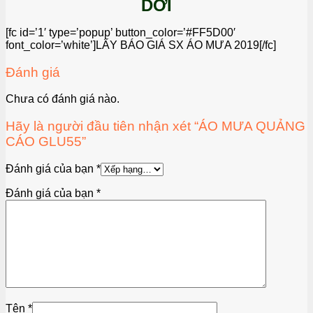
DƠI
[fc id=’1′ type=’popup’ button_color=’#FF5D00′
font_color=’white’]LẤY BÁO GIÁ SX ÁO MƯA 2019[/fc]
Đánh giá
Chưa có đánh giá nào.
Hãy là người đầu tiên nhận xét “ÁO MƯA QUẢNG
CÁO GLU55”
Đánh giá của bạn
*
Đánh giá của bạn
*
Tên
*