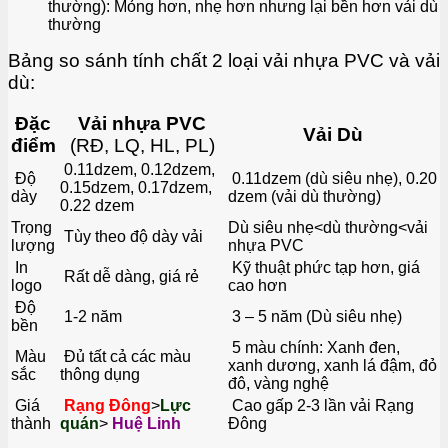
thường): Mỏng hơn, nhẹ hơn nhưng lại bền hơn vải dù
thường
Bảng so sánh tính chất 2 loại vải nhựa PVC và vải
dù:
Đặc
Vải nhựa PVC
Vải Dù
điểm
(RĐ, LQ, HL, PL)
0.11dzem, 0.12dzem,
Độ
0.11dzem (dù siêu nhẹ), 0.20
0.15dzem, 0.17dzem,
dày
dzem (vải dù thường)
0.22 dzem
Trọng
Dù siêu nhẹ<dù thường<vải
Tùy theo độ dày vải
lượng
nhựa PVC
In
Kỹ thuật phức tạp hơn, giá
Rất dễ dàng, giá rẻ
logo
cao hơn
Độ
1-2 năm
3 – 5 năm (Dù siêu nhẹ)
bền
5 màu chính: Xanh đen,
Màu
Đủ tất cả các màu
xanh dương, xanh lá đậm, đỏ
sắc
thông dụng
đô, vàng nghệ
Giá
Rạng Đông
>
Lực
Cao gấp 2-3 lần vải Rạng
thành
quán
>
Huệ Linh
Đông