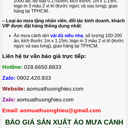
2000 áo, độ dày 0.17dzem, kích thước 1m x 1.15m,
logo in 3 màu 2 vị trí (trước ngực và sau lưng), giao
hàng tại TPHCM.
– Loại áo mưa tặng nhân viên, đối tác kinh doanh, khách
VIP được đặt hàng thông dụng nhất:
Áo mưa cánh dơi
vải dù siêu nhẹ
, số lượng 100-200
áo, kích thước 1m x 1.15m, logo in 3 màu 2 vị trí (trước
ngực và sau lưng), giao hàng tại TPHCM.
Liên hệ tư vấn báo giá trực tiếp:
Hotline:
028.6650.8833
Zalo:
0902.420.833
Website:
aomuathuonghieu.com
Zalo:
aomuathuonghieu.com
Email: aomuathuonghieu@gmail.com
BÁO GIÁ SẢN XUẤT ÁO MƯA CÁNH