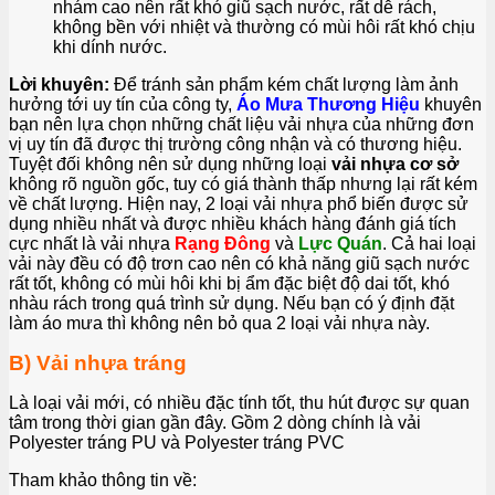
nhám cao nên rất khó giũ sạch nước, rất dễ rách,
không bền với nhiệt và thường có mùi hôi rất khó chịu
khi dính nước.
Lời khuyên:
Để tránh sản phẩm kém chất lượng làm ảnh
hưởng tới uy tín của công ty,
Áo Mưa Thương Hiệu
khuyên
bạn nên lựa chọn những chất liệu vải nhựa của những đơn
vị uy tín đã được thị trường công nhận và có thương hiệu.
Tuyệt đối không nên sử dụng những loại
vải nhựa cơ sở
không rõ nguồn gốc, tuy có giá thành thấp nhưng lại rất kém
về chất lượng. Hiện nay, 2 loại vải nhựa phổ biến được sử
dụng nhiều nhất và được nhiều khách hàng đánh giá tích
cực nhất là vải nhựa
Rạng Đông
và
Lực Quán
. Cả hai loại
vải này đều có độ trơn cao nên có khả năng giũ sạch nước
rất tốt, không có mùi hôi khi bị ẩm đặc biệt độ dai tốt, khó
nhàu rách trong quá trình sử dụng. Nếu bạn có ý định đặt
làm áo mưa thì không nên bỏ qua 2 loại vải nhựa này.
B) Vải nhựa tráng
Là loại vải mới, có nhiều đặc tính tốt, thu hút được sự quan
tâm trong thời gian gần đây. Gồm 2 dòng chính là vải
Polyester tráng PU và Polyester tráng PVC
Tham khảo thông tin về: